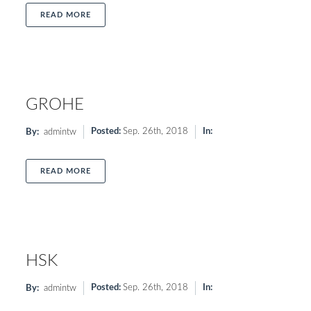
ABOUT IDEAL STANDARD
READ MORE
GROHE
Posted:
Sep. 26th, 2018
In:
By:
admintw
ABOUT GROHE
READ MORE
HSK
Posted:
Sep. 26th, 2018
In:
By:
admintw