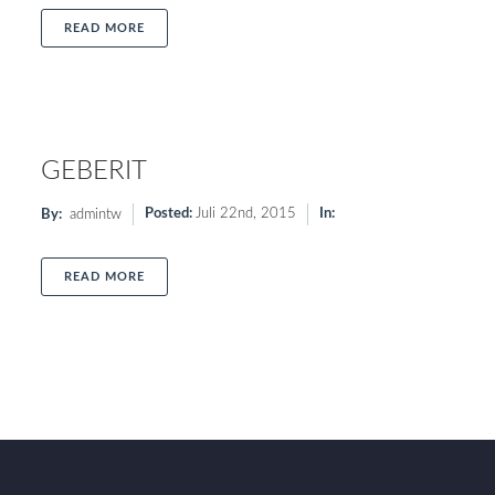
ABOUT KEUCO
READ MORE
GEBERIT
Posted:
Juli 22nd, 2015
In:
By:
admintw
ABOUT GEBERIT
READ MORE