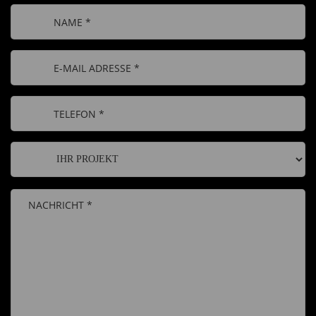
Bitte
lasse
dieses
Feld
leer.