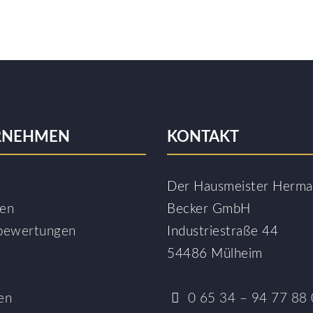
RNEHMEN
KONTAKT
Der Hausmeister Herm
sen
Becker GmbH
bewertungen
Industriestraße 44
54486 Mülheim
en
0 65 34 – 94 77 88 