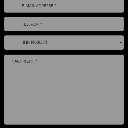
Bitte
lasse
dieses
Feld
leer.